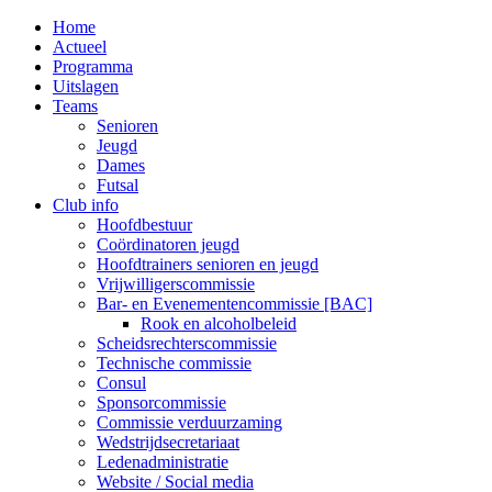
MENU
Home
Actueel
Programma
Uitslagen
Teams
Senioren
Jeugd
Dames
Futsal
Club info
Hoofdbestuur
Coördinatoren jeugd
Hoofdtrainers senioren en jeugd
Vrijwilligerscommissie
Bar- en Evenementencommissie [BAC]
Rook en alcoholbeleid
Scheidsrechterscommissie
Technische commissie
Consul
Sponsorcommissie
Commissie verduurzaming
Wedstrijdsecretariaat
Ledenadministratie
Website / Social media