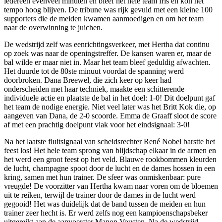
iedereen evenveel minuten en bleef het hele team fris en kon het
tempo hoog blijven. De tribune was rijk gevuld met een kleine 100
supporters die de meiden kwamen aanmoedigen en om het team
naar de overwinning te juichen.
De wedstrijd zelf was eenrichtingsverkeer, met Hertha dat continu
op zoek was naar de openingstreffer. De kansen waren er, maar de
bal wilde er maar niet in. Maar het team bleef geduldig afwachten.
Het duurde tot de 80ste minuut voordat de spanning werd
doorbroken. Dana Breewel, die zich keer op keer had
onderscheiden met haar techniek, maakte een schitterende
individuele actie en plaatste de bal in het doel: 1-0! Dit doelpunt gaf
het team de nodige energie. Niet veel later was het Britt Kok die, op
aangeven van Dana, de 2-0 scoorde. Emma de Graaff sloot de score
af met een prachtig doelpunt vlak voor het eindsignaal: 3-0!
Na het laatste fluitsignaal van scheidsrechter René Nobel barstte het
feest los! Het hele team sprong van blijdschap elkaar in de armen en
het werd een groot feest op het veld. Blauwe rookbommen kleurden
de lucht, champagne spoot door de lucht en de dames hossen in een
kring, samen met hun trainer. De sfeer was onmiskenbaar: pure
vreugde! De voorzitter van Hertha kwam naar voren om de bloemen
uit te reiken, terwijl de trainer door de dames in de lucht werd
gegooid! Het was duidelijk dat de band tussen de meiden en hun
trainer zeer hecht is. Er werd zelfs nog een kampioenschapsbeker
uitgereikt aan de aanvoerster Manon Vousten. Na de wedstrijd