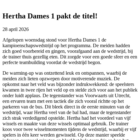
Hertha Dames 1 pakt de titel!
28 april 2026
Afgelopen woensdag stond voor Hertha Dames 1 de
kampioenschapswedstrijd op het programma. De meiden hadden
zich goed voorbereid en gingen, voorafgaand aan de wedstrijd, bij
de trainer thuis gezellig eten. Dit zorgde voor een goede sfeer en een
perfecte teambuilding voordat de wedstrijd begon.
De warming-up was ontzettend leuk en ontspannen, waarbij de
meiden zich lieten opzwepen door motiverende muziek. De
opkomst naar het veld was bijzonder indrukwekkend: de speelsters
kwamen in twee rijen het veld op en stelde zich voor aan het publiek
onder luidt applaus. De tegenstander was Voorwaarts uit Utrecht,
een ervaren team met een tactiek die zich vooral richtte op het
parkeren van de bus. Dit bleek direct in de eerste minuten van de
wedstrijd, waar Hertha veel van de bal had, maar de tegenstander
zich strak verdedigend opstelde. Hertha had het voordeel van vijf
wissels en maakte van deze wissels optimaal gebruik. De trainer
koos voor twee wisselmomenten tijdens de wedstrijd, waarbij er vijf
spelers in één keer werden gewisseld. Op deze manier speelde