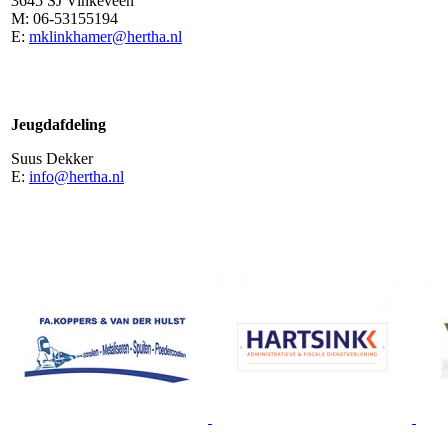
3645 SJ Vinkeveen
M: 06-53155194
E:
mklinkhamer@hertha.nl
Jeugdafdeling
Suus Dekker
E:
info@hertha.nl