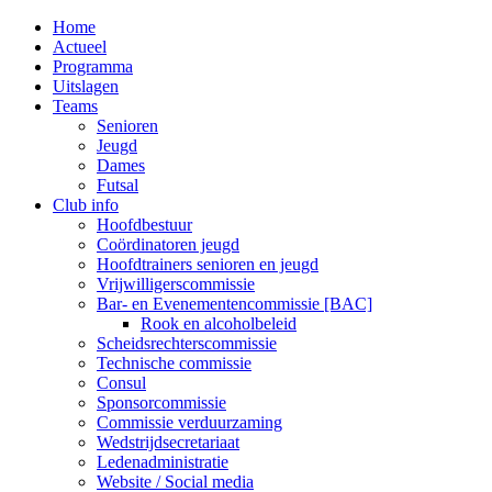
MENU
Home
Actueel
Programma
Uitslagen
Teams
Senioren
Jeugd
Dames
Futsal
Club info
Hoofdbestuur
Coördinatoren jeugd
Hoofdtrainers senioren en jeugd
Vrijwilligerscommissie
Bar- en Evenementencommissie [BAC]
Rook en alcoholbeleid
Scheidsrechterscommissie
Technische commissie
Consul
Sponsorcommissie
Commissie verduurzaming
Wedstrijdsecretariaat
Ledenadministratie
Website / Social media