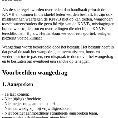
Als de spelregels worden overtreden dan handhaaft primair de
KNVB en kunnen (individuele) leden worden bestraft. Er zijn ook
misdragingen waartegen de KNVB niet op kan treden, waaronder:
toeschouwers/ouders die geen lid zijn van de KNVB, misdragingen
buiten wedstrijden om en overtredingen die niet bij de KNVB
terechtkomen. Bij s.v. Hertha staan we voor een sportief, veilig en
plezierig voetbalklimaat.
Wangedrag wordt beoordeeld door het bestuur. Het bestuur heeft in
dat geval de taak het wangedrag te inventariseren, hoor- en
wederhoor toe te passen, een uitspraak te doen over het wangedrag
en te besluiten om eventueel een sanctie op te leggen.
Voorbeelden wangedrag
1. Aanspreken
- Te laat komen;
- Niet (tijdig) afmelden;
- Niet netjes omgaan met materiaal;
- Niet aanwezig zijn bij vrijwilligerstaken;
- Niet positief aanmoedigen/ stimuleren/ aanspreken team,
tegenstander, scheidsrechter, eigen kind;