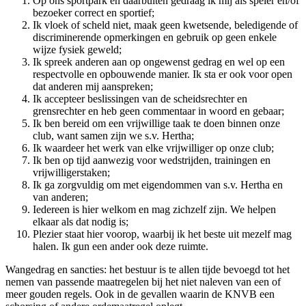
Op ons sportpark en daarbuiten gedraag ik mij als speler en/of
bezoeker correct en sportief;
Ik vloek of scheld niet, maak geen kwetsende, beledigende of
discriminerende opmerkingen en gebruik op geen enkele
wijze fysiek geweld;
Ik spreek anderen aan op ongewenst gedrag en wel op een
respectvolle en opbouwende manier. Ik sta er ook voor open
dat anderen mij aanspreken;
Ik accepteer beslissingen van de scheidsrechter en
grensrechter en heb geen commentaar in woord en gebaar;
Ik ben bereid om een vrijwillige taak te doen binnen onze
club, want samen zijn we s.v. Hertha;
Ik waardeer het werk van elke vrijwilliger op onze club;
Ik ben op tijd aanwezig voor wedstrijden, trainingen en
vrijwilligerstaken;
Ik ga zorgvuldig om met eigendommen van s.v. Hertha en
van anderen;
Iedereen is hier welkom en mag zichzelf zijn. We helpen
elkaar als dat nodig is;
Plezier staat hier voorop, waarbij ik het beste uit mezelf mag
halen. Ik gun een ander ook deze ruimte.
Wangedrag en sancties: het bestuur is te allen tijde bevoegd tot het
nemen van passende maatregelen bij het niet naleven van een of
meer gouden regels. Ook in de gevallen waarin de KNVB een