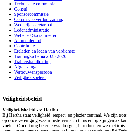
Technische commissie
Consul
Sponsorcommissie
Commissie verduurzaming
Wedstrijdsecretariaat
Ledenadministratie
Website / Social media
Aanmelden lid
Contributie
Ereleden en leden van verdienste
Trainingsschema 2025-2026
Trainershandleiding
Afgelastingen
Vertrouwenspersoon
Veiligheidsbeleid
Veiligheidsbeleid
Veiligheidsbeleid s.v. Hertha
Bij Hertha staat veiligheid, respect, en plezier centraal. We zijn trots
op onze vereniging waarin iedereen zich thuis en op zijn gemak kan
voelen. Om dit nog beter te waarborgen, introduceren we met trots
twee vertrouwenscontactpersonen binnen onze vereniging: Ró Deira