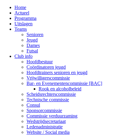
MENU
Home
Actueel
Programma
Uitslagen
Teams
Senioren
Jeugd
Dames
Futsal
Club info
Hoofdbestuur
Coördinatoren jeugd
Hoofdtrainers senioren en jeugd
Vrijwilligerscommissie
Bar- en Evenementencommissie [BAC]
Rook en alcoholbeleid
Scheidsrechterscommissie
Technische commissie
Consul
Sponsorcommissie
Commissie verduurzaming
Wedstrijdsecretariaat
Ledenadministratie
Website / Social media