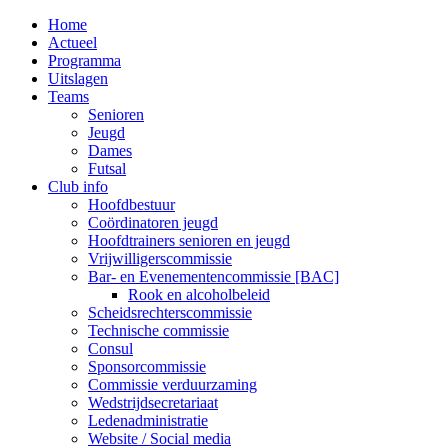
MENU
Home
Actueel
Programma
Uitslagen
Teams
Senioren
Jeugd
Dames
Futsal
Club info
Hoofdbestuur
Coördinatoren jeugd
Hoofdtrainers senioren en jeugd
Vrijwilligerscommissie
Bar- en Evenementencommissie [BAC]
Rook en alcoholbeleid
Scheidsrechterscommissie
Technische commissie
Consul
Sponsorcommissie
Commissie verduurzaming
Wedstrijdsecretariaat
Ledenadministratie
Website / Social media