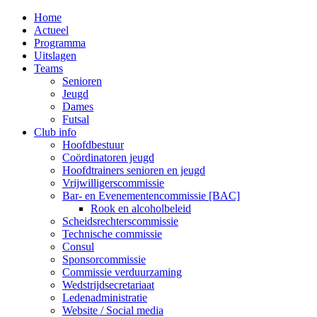
MENU
Home
Actueel
Programma
Uitslagen
Teams
Senioren
Jeugd
Dames
Futsal
Club info
Hoofdbestuur
Coördinatoren jeugd
Hoofdtrainers senioren en jeugd
Vrijwilligerscommissie
Bar- en Evenementencommissie [BAC]
Rook en alcoholbeleid
Scheidsrechterscommissie
Technische commissie
Consul
Sponsorcommissie
Commissie verduurzaming
Wedstrijdsecretariaat
Ledenadministratie
Website / Social media