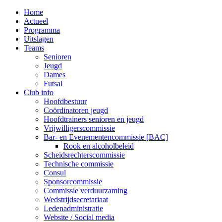
MENU
Home
Actueel
Programma
Uitslagen
Teams
Senioren
Jeugd
Dames
Futsal
Club info
Hoofdbestuur
Coördinatoren jeugd
Hoofdtrainers senioren en jeugd
Vrijwilligerscommissie
Bar- en Evenementencommissie [BAC]
Rook en alcoholbeleid
Scheidsrechterscommissie
Technische commissie
Consul
Sponsorcommissie
Commissie verduurzaming
Wedstrijdsecretariaat
Ledenadministratie
Website / Social media