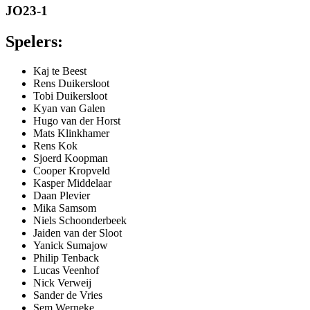
JO23-1
Spelers:
Kaj te Beest
Rens Duikersloot
Tobi Duikersloot
Kyan van Galen
Hugo van der Horst
Mats Klinkhamer
Rens Kok
Sjoerd Koopman
Cooper Kropveld
Kasper Middelaar
Daan Plevier
Mika Samsom
Niels Schoonderbeek
Jaiden van der Sloot
Yanick Sumajow
Philip Tenback
Lucas Veenhof
Nick Verweij
Sander de Vries
Sem Werneke