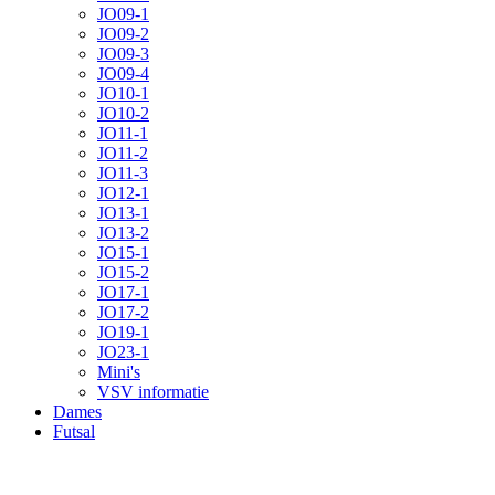
JO09-1
JO09-2
JO09-3
JO09-4
JO10-1
JO10-2
JO11-1
JO11-2
JO11-3
JO12-1
JO13-1
JO13-2
JO15-1
JO15-2
JO17-1
JO17-2
JO19-1
JO23-1
Mini's
VSV informatie
Dames
Futsal